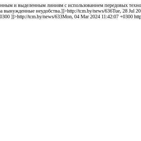
ефонным и выделенным линиям с использованием передовых тех
а вынужденные неудобства.]]>
http://tcm.by/news/636
Tue, 28 Jul 2
+0300
]]>
http://tcm.by/news/633
Mon, 04 Mar 2024 11:42:07 +0300
htt