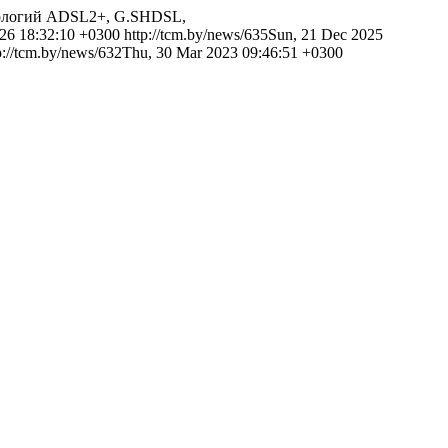
нологий ADSL2+, G.SHDSL,
026 18:32:10 +0300
http://tcm.by/news/635
Sun, 21 Dec 2025
p://tcm.by/news/632
Thu, 30 Mar 2023 09:46:51 +0300