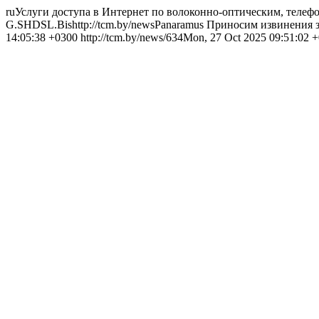
ru
Услуги доступа в Интернет по волоконно-оптическим, тел
G.SHDSL.Bis
http://tcm.by/news
Panaramus
Приносим извинения з
14:05:38 +0300
http://tcm.by/news/634
Mon, 27 Oct 2025 09:51:02 